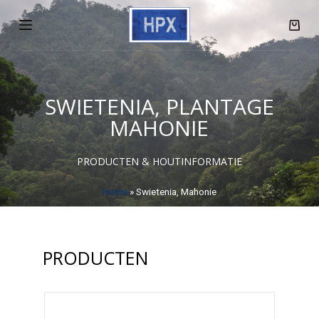
D
o
o
r
g
SWIETENIA, PLANTAGE
a
MAHONIE
a
n
PRODUCTEN & HOUTINFORMATIE
n
a
Home
»
Swietenia, Mahonie
a
r
a
PRODUCTEN
r
t
i
k