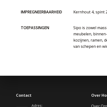
IMPREGNEERBAARHEID
Kernhout 4, spint 
TOEPASSINGEN
Sipo is zowel mass
meubelen, binnen-
kozijnen, ramen, d
van schepen en win
Contact
Over Ho
Adres:
Over On