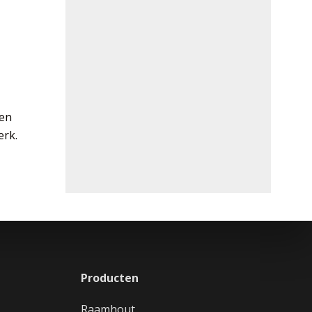
gen
erk.
Producten
Raamhout