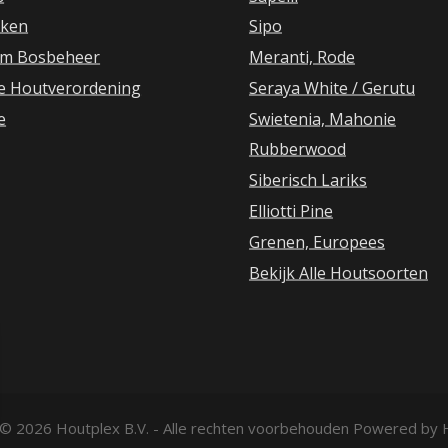
ken
Sipo
m Bosbeheer
Meranti, Rode
e Houtverordening
Seraya White / Gerutu
e
Swietenia, Mahonie
Rubberwood
Siberisch Lariks
Elliotti Pine
Grenen, Europees
Bekijk Alle Houtsoorten
 © 2026
Houtplex B.V.
- Alle rechten voorbehouden Powered by