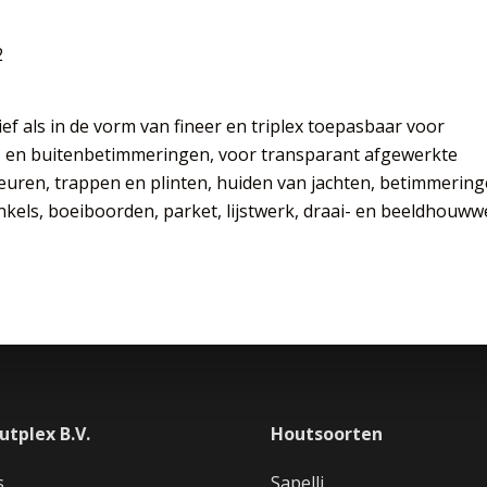
2
ief als in de vorm van fineer en triplex toepasbaar voor
 en buitenbetimmeringen, voor transparant afgewerkte
euren, trappen en plinten, huiden van jachten, betimmerin
kels, boeiboorden, parket, lijstwerk, draai- en beeldhouww
utplex B.V.
Houtsoorten
s
Sapelli