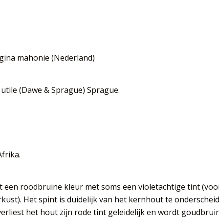
egina mahonie (Nederland)
tile (Dawe & Sprague) Sprague.
frika.
 een roodbruine kleur met soms een violetachtige tint (voo
rkust).
Het spint is duidelijk van het kernhout te onderschei
erliest het hout zijn rode tint geleidelijk en wordt goudbruin