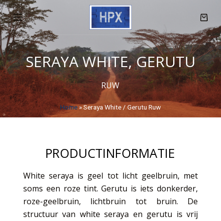
D
o
o
r
SERAYA WHITE, GERUTU
g
a
RUW
a
n
Home
»
Seraya White / Gerutu Ruw
n
a
a
PRODUCTINFORMATIE
r
a
White seraya is geel tot licht geelbruin, met
r
soms een roze tint. Gerutu is iets donkerder,
t
roze-geelbruin, lichtbruin tot bruin. De
i
structuur van white seraya en gerutu is vrij
k