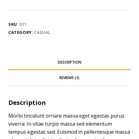
mattis
pellentesque
nibh
SKU:
011
tortor
CATEGORY:
CASUAL
quantity
DESCRIPTION
REVIEWS (1)
Description
Morbi tincidunt ornare massa eget egestas purus
viverra. In vitae turpis massa sed elementum
tempus egestas sed. Euismod in pellentesque massa