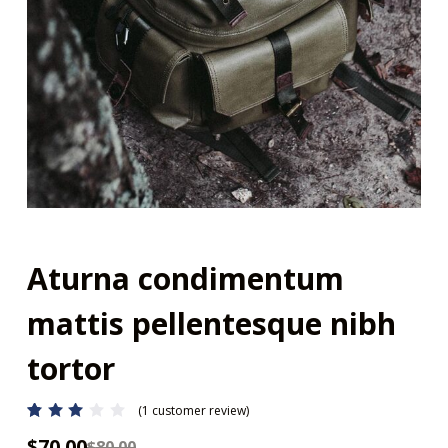
e
l
Aturna condimentum
mattis pellentesque nibh
tortor
(
1
customer review)
Rate
1
d
$
70.00
$
80.00