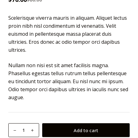
3.00
out
of 5
base
Scelerisque viverra mauris in aliquam. Aliquet lectus
d on
cust
proin nibh nisl condimentum id venenatis. Velit
omer
ratin
euismod in pellentesque massa placerat duis
g
ultricies. Eros donec ac odio tempor orci dapibus
ultrices.
Nullam non nisi est sit amet facilisis magna.
Phasellus egestas tellus rutrum tellus pellentesque
eu tincidunt tortor aliquam. Eu nisl nunc mi ipsum.
Odio tempor orci dapibus ultrices in iaculis nunc sed
augue.
Aturna
Add to cart
condimentum